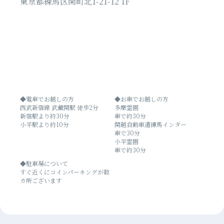
東京都練馬区関町北1-21-12 1F
◆電車でお越しの方
◆お車でお越しの方
西武新宿線 武蔵関駅 徒歩2分
多摩霊園
新宿駅より約30分
車で約30分
小平駅より約10分
関越自動車道練馬インター
車で30分
小平霊園
車で約30分
◆駐車場について
すぐ近くにコインパーキングが数
カ所ございます