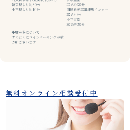
新宿駅より約30分
車で約30分
小平駅より約10分
関越自動車道練馬インター
車で30分
小平霊園
車で約30分
◆駐車場について
すぐ近くにコインパーキングが数
カ所ございます
無料オンライン相談受付中